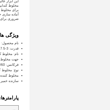
برای مخلوط ک
آماده سازی خ
ضروری برای ه
ویژگی ها:
نام محصول: م
قدرت: 3-7.5 کلو وات
نام: مخلوط ک
جهت مخلوط ک
فرکانس: 50/60 هرتز
نوع: مخلوط ک
مخلوط کننده 
سازنده خمیر 
پارامترها