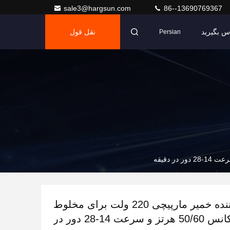
sale3@hargsun.com
86--13690769367
اس بگیرید
نقل قول
Persian
مخلوط کننده خمیر مارپیچی 220 ولت برای مخلوط
موثر در فرکانس 50/60 هرتز و سرعت 14-28 دور در