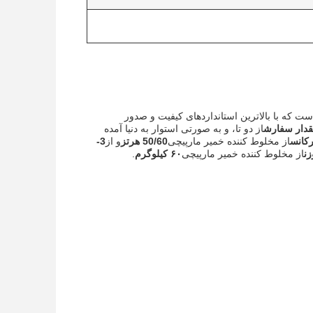
ت که با بالاترین استانداردهای کیفیت و صدور
دار سفارش
از دو تا، و به صورتى استوار به دنيا آمده
کانس
از مخلوط کننده خمیر مارپیچی
50/60 هرتز
و از
3-
زن
از مخلوط کننده خمیر مارپیچی
۶۰ کیلوگرم
.