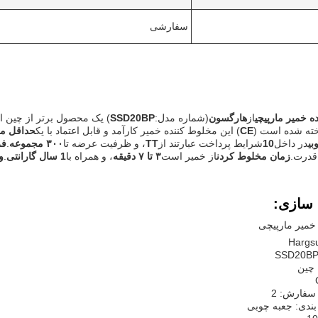
سفارشی
ه خمیر مارپیچی
از
هارگسون
(شماره مدل:
SSD20BP
) یک محصول برتر از چین اس
خته شده است (
CE
) این مخلوط کننده خمیر کارآمد و قابل اعتماد با یک
حداقل مق
بی
در داخل
10
شرایط پرداخت عبارتند از
TT
، و ظرفیت عرضه تا
۳۰۰ مجموعه
.
فر
قدرت.
زمان مخلوط کردن
از خمیر است
۳ تا ۷ دقیقه
، و همراه با
1 سال گارانتی
.
و
سازی:
خمیر مارپیچی
 چین
سفارش: 2
بندی: جعبه چوبی