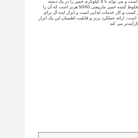
این ابزار عالی برای مخلوط کردن خمیر کارآمد و موثر است.این مخلوط کننده بسیار کارآمد است و می تواند تا 8 کیلوگرم خمیر را در یک دسته
مخلوط کنداین دستگاه با قدرت 3 - 7.5 کیلو وات و وزن 60 کیلوگرم کار می کند. فرکانس مخلوط کننده خمیر مارپیچی 50/60 هرتز است که آن را
 کسب و کار خدمات غذایی است و ابزار ایده آل برای
 ارائه عملکرد برتر و قابلیت اطمینان.این یک ابزار
رآمدتر می کند.