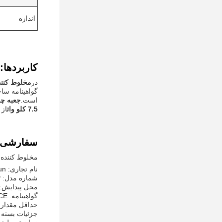
اندازه
کاربردها:
در
مخلوط کنند
گواهینامه سا
است.
جعبه چو
7.5 کلو وات
از 
سفارشی 
مخلوط کننده 
نام تجاری: Hargsun
شماره مدل: SSD20BP
محل پیدایش:
گواهینامه: CE
حداقل مقدار 
جزئیات بسته 