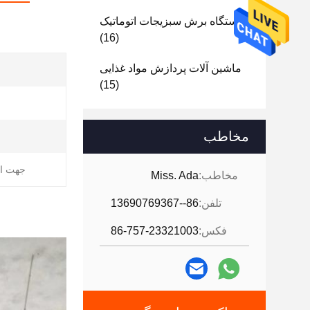
دستگاه برش سبزیجات اتوماتیک
(16)
ماشین آلات پردازش مواد غذایی
(15)
مخاطب
جهت اخ
مخاطب:
Miss. Ada
تلفن:
86--13690769367
فکس:
86-757-23321003