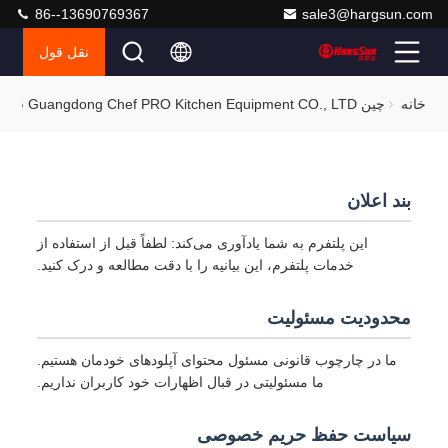
86--13690769367
sale3@hargsun.com
نقل قول
خانه
چین Guangdong Chef PRO Kitchen Equipment CO., LTD سیاست حفظ حریم خصوصی
بند اعلان
این پلتفرم به شما یادآوری می‌کند: لطفاً قبل از استفاده از
خدمات پلتفرم، این بیانیه را با دقت مطالعه و درک کنید.
محدودیت مسئولیت
ما در چارچوب قانونی مسئول محتوای آپلودهای خودمان هستیم.
ما مسئولیتی در قبال اظهارات خود کاربران نداریم.
سیاست حفظ حریم خصوصی