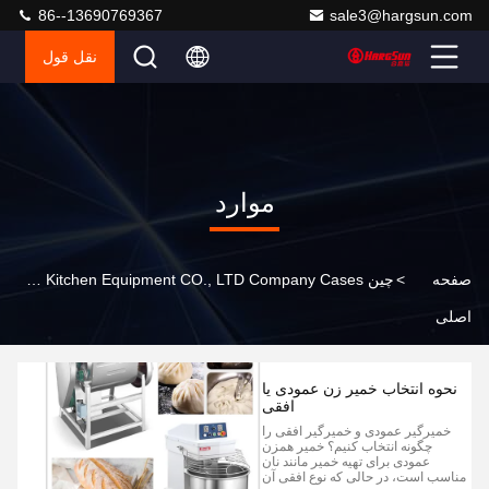
86--13690769367
sale3@hargsun.com
نقل قول
موارد
صفحه
>
چین Guangdong Chef PRO Kitchen Equipment CO., LTD Company Cases
اصلی
نحوه انتخاب خمیر زن عمودی یا
افقی
خمیرگیر عمودی و خمیرگیر افقی را
چگونه انتخاب کنیم؟ خمیر همزن
عمودی برای تهیه خمیر مانند نان
مناسب است، در حالی که نوع افقی آن