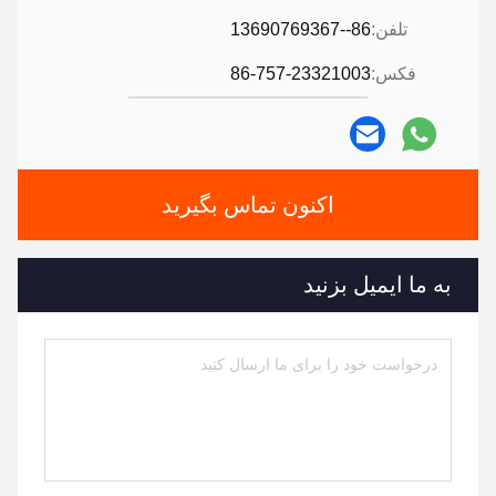
تلفن:
86--13690769367
فکس:
86-757-23321003
اکنون تماس بگیرید
به ما ایمیل بزنید