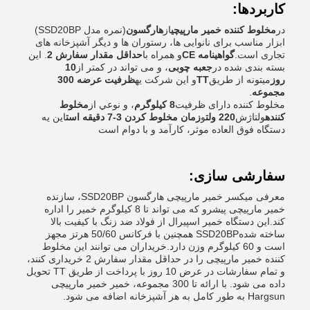
کاربردها:
در
مخلوط کننده خمیر مارپیچی
از
هارگسون
(نمره مدل SSD20BP)
ابزار مناسب برای نانوایی ها، رستوران ها و دیگر آشپزخانه های
تجاری است.
گواهینامه CE
و همراه با
حداقل مقدار سفارش 2
. اين
بسته بندی شده در
جعبه چوبی
، و می تواند در کمتر از
10
روز
ميتونه از طريق
TT
و اين شرکت يه
ظرفیت عرضه 300
مجموعه
.
مخلوط کننده دارای ظرفیت
8 کیلوگرم
، و نوعي از
مخلوط
کننده
ولتاژش
220 ولت
و
زمان مخلوط کردن 3-7 دقیقه است
اين يه
دستگاه فوق العاده موثر، کارآمد و با دوام است
سفارشی سازی:
معرفی میکسر خمیر مارپیچی هارگسون SSD20BP، سازنده
خمیر مارپیچی پیشرو که می تواند تا 8 کیلوگرم خمیر را اداره
کند.اين دستگاه خمیر اسپيرال از فولاد ضد زنگ با کيفيت بالا
ساخته شدهSSD20BP همچنین با فرکانس 50/60 هرتز مجهز
است و 60 کیلوگرم وزن دارد.خریداران می توانند این مخلوط
کننده خمیر مارپیچی را در حداقل مقدار سفارش 2 خریداری کنند،
و تمام سفارشات در عرض 10 روز با پرداخت از طریق TT تحویل
داده می شود. با ارائه تا 300 مجموعه، خمیر خمیر مارپیچی
Hargsun به طور کامل به هر آشپزخانه اضافه می شود.