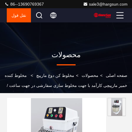
86--13690769367
sale3@hargsun.com
نقل قول
محصولات
صفحه اصلی
>
محصولات
>
مخلوط کن دوغ مارپیچ
>
مخلوط کننده
خمیر مارپیچی کارآمد با جهت مخلوط سازی سفارشی در جهت ساعت /
ضد ساعت