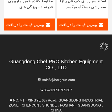
استند سیاره ای کف نان پیتزا
مخلوط کننده خمیر مارپیچی
سفارشی دستگاه میکسر
قدرتمند - ویژگی های
برقی نانوایی
سفارشی و 3-7.5 کیلو وات
قدرت
بهترین قیمت را دریافت
بهترین قیمت را دریافت
کنید
کنید
Guangdong Chef PRO Kitchen Equipment
CO., LTD
sale3@hargsun.com
86--13690769367
NO.7-1 ، XINGYE 6th Road، GUANGLONG INDUSTRIAL
ZONE ، CHENCUN ، SHUNDE ، FOSHAN ، GUANGDONG ،
CHINA