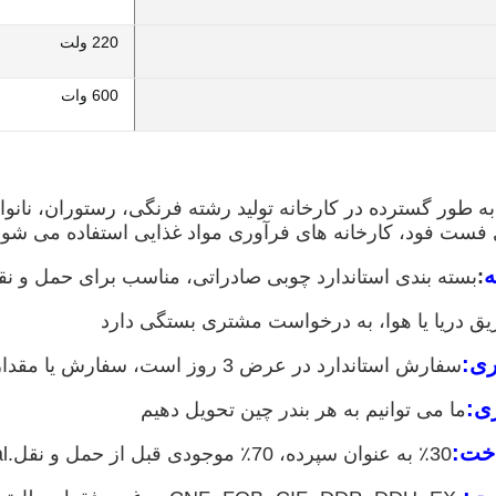
220 ولت
600 وات
ه طور گسترده در کارخانه تولید رشته فرنگی، رستوران، نا
فست فود، کارخانه های فرآوری مواد غذایی استفاده می شود
ه
:
بسته بندی استاندارد چوبی صادراتی، مناسب برای حمل و نق
یق دریا یا هوا، به درخواست مشتری بستگی دارد
ری:
سفارش استاندارد در عرض 3 روز است، سفارش یا مقدار ویژه لغو می شود.
ی:
ما می توانیم به هر بندر چین تحویل دهیم
خت:
30٪ به عنوان سپرده، 70٪ موجودی قبل از حمل و نقل.T/T، L/C، Western Union، Paypal و غیره