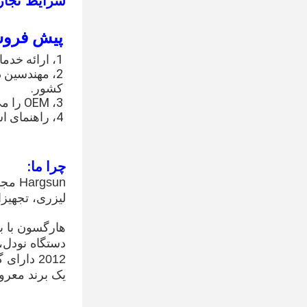
شرایط تجار
پیش فرو
1، ارائه خدمات در هر زمان.
2، مهندسین 
کشور.
3، OEM را می توان ساخت.
4، راهنمای استفاده از محصولات.
چرا ما:
gsun
لیزری، تجهیز
دستگاه نودل،
یک برند معرو