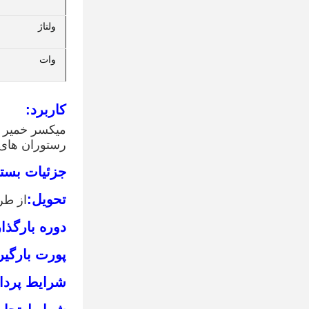
ولتاژ
وات
کاربرد:
میکسر خمیر ب
رستوران های 
جزئیات بست
تحویل:
از طر
دوره بارگذا
پورت بارگیر
شرایط پردا