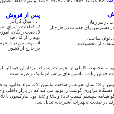
ت:
CNF، FOB، CIF، DDP، DDU، EX، و غیره فقط مطابق با شما.
ش
پس از فروش
1، 1 سال گارانتی
2، قطعات را برای شما ارسال کنید
در دسترس برای خدمات در خارج از
3، نصب رایگان، آموز
تهیه را ارائه دهید.
4، مهندسین در دستر
در خارج از کشور.
Har مجهز به مجموعه کاملی از تجهیزات پیشرفته پردازش خودکار،
ات جوش ربات، ماشین های تراش اتوماتیک و غیره است.
هارگسون با بیش از 18 سال تجربه در ساخت ماشین آلات مواد غ
 دستگاه فرآوری گوشت را تولید می کند که در بازار داخلی 
2012 دارای گواهینامه سیستم کیفیت 
ف در صنعت تجهیزات آشپزخانه تبدیل شد.