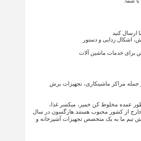
ش، اشکال زدایی و دستور
س برای خدمات ماشین آلات
 از جمله مراکز ماشینکاری، تجهیزات برش
ذایی، به طور عمده مخلوط کن خمیر، میکسر غذا،
و خارج از کشور محبوب هستند.هارگسون در سال
ISO و CE و IEC بود. هارگسون با تلاش تیم ما به یک متخصص تجهیزات آشپزخانه و