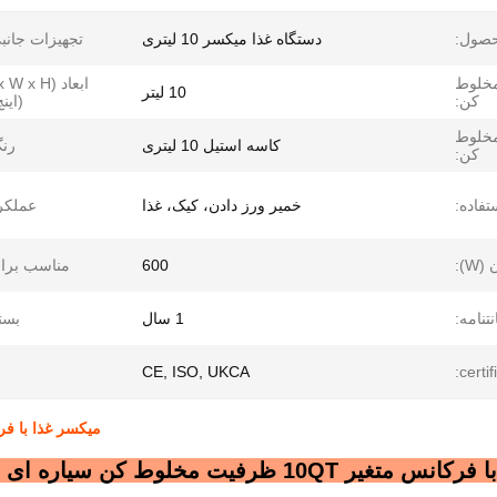
حصول:
دستگاه غذا میکسر 10 لیتری
تجهیزات جانب
خلوط
ابعاد ( W x H
10 لیتر
کن:
(اینچ
مخلوط
کاسه استیل 10 لیتری
رن
کن:
تفاده:
خمیر ورز دادن، کیک، غذا
عملکر
(W):
600
مناسب برا
تنامه:
1 سال
بست
CE, ISO, UKCA
certif
میکسر غذا با فرکانس متغیر 10QT ظرفیت 
1 ظرفیت مخلوط کن سیاره ای برای خمیر پیتزا