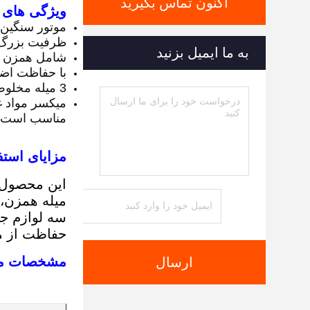
اکنون تماس بگیرید
ویژگی های 
موتور سنگین،
ظرفیت بزرگ با 
به ما ایمیل بزنید
شامل همزن س
با حفاظت اضا
3 میله مخلوط کن با تکنولوژی درایو فرکانس avriable
میکسر مواد غذ
مناسب است، این میکسر غذا با 
مزایای استفا
این محصول 
میله همزن، 
سه لوازم جا
حفاظت از م
مشخصات میک
ارسال