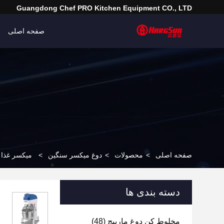
Guangdong Chef PRO Kitchen Equipment CO., LTD
صفحه اصلی
صفحه اصلی
>
محصولات
>
دوغ میکسر سنگین
>
میکسر غذا با فرکانس متغیر 
دسته بندی ها
مخلوط کن دوغ مارپیچ
(48)