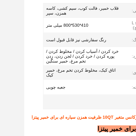
قلاب خمیر، فالت کوب، سیم کشی، کاسه
ی:
همزن، سپر
L x
410*530*800 میلی متر
):
گ:
رنگ سفارشی نیز قابل قبول است
خرد کردن / آسیاب کردن / مخلوط کردن /
د:
پوره کردن / خرد کردن / لجن زدن، زدن
تخم مرغ، خمیر سنگین
اتاق کیک، مخلوط کردن تخم مرغ، خمیر
ی:
کیک
ه:
جعبه چوبی
همزن سیاره ای برای خمیر پیتزا