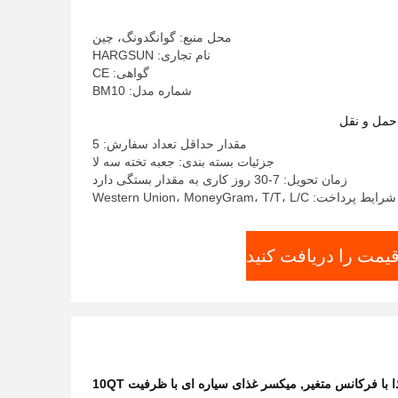
محل منبع: گوانگدونگ، چین
نام تجاری: HARGSUN
گواهی: CE
شماره مدل: BM10
حمل و نقل
مقدار حداقل تعداد سفارش: 5
جزئیات بسته بندی: جعبه تخته سه لا
زمان تحویل: 7-30 روز کاری به مقدار بستگی دارد
شرایط پرداخت: Western Union، MoneyGram، T/T، L/C
قیمت را دریافت کنید
 با فرکانس متغیر
,
میکسر غذای سیاره ای با ظرفیت 10QT