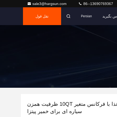
sale3@hargsun.com
86--13690769367
اس بگیرید
نقل قول
Persian
میکسر غذا با فرکانس متغیر 10QT ظرفیت همزن
سیاره ای برای خمیر پیتزا