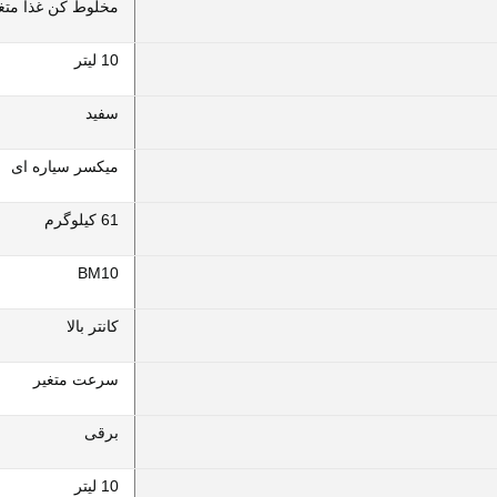
مخلوط کن غذا متغ
10 لیتر
سفید
میکسر سیاره ای
61 کیلوگرم
BM10
کانتر بالا
سرعت متغیر
برقی
10 لیتر