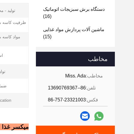
دستگاه برش سبزیجات اتوماتیک
تولید - م
(16)
ظرفیت کاسه م
ماشین آلات پردازش مواد غذایی
(15)
مواد کاسه 
اس
مخاطب
توان 
مخاطب:
Miss. Ada
ضمان
تلفن:
86--13690769367
فکس:
86-757-23321003
ication:
میکسر غذا با فرکانس متغیر 0QT