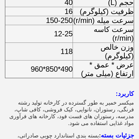
حجم (L)
40
ظرفیت (کیلوگرم)
16
سرعت میله (r/min)
150-250
سرعت کاسه
12-25
(r/min)
وزن خالص
118
(کیلوگرم)
عرض * عمق *
490*850*960
ارتفاع (میلی متر)
کاربرد:
میکسر خمیر به طور گسترده در کارخانه تولید رشته
فرنگی، رستوران، نانوایی، کیک فروشی، کافی شاپ،
مدرسه، رستوران های فست فود، کارخانه های فرآوری
مواد غذایی استفاده می شود.
جزئیات بسته
:
بسته بندی استاندارد چوبی صادراتی،