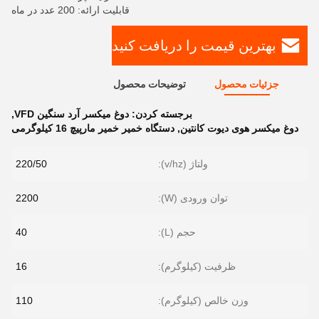
قابلیت ارائه: 200 عدد در ماه
بهترین قیمت را دریافت کنید
جزئیات محصول
توضیحات محصول
برجسته کردن:
دوغ میکسر آرد سنگین VFD
,
دوغ میکسر هوی دیوت کانتین
,
دستگاه خمیر خمیر مارپیچ 16 کیلوگرمی
ولتاژ (v/hz):
220/50
توان ورودی (W):
2200
حجم (L):
40
ظرفیت (کیلوگرم):
16
وزن خالص (کیلوگرم):
110