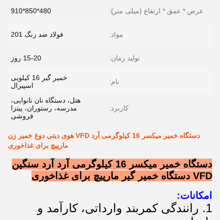
عرض * عمق * ارتفاع (میلی متر):
480*850*910
مواد:
فولاد ضد زنگ 201
تولید زمان:
15-20 روز
خمیر گیر 16 کیلویی
نام:
اسپیرال
هتل، دستگاه نان نانوایی،
کاربرد:
مدرسه، رستوران، پیتزا
فروشی
دستگاه خمیر میکسر 16 کیلوگرمی آرد VFD هوی دیتی دوغ خمیر زن
مارپیچ برای غذاخوری
دستگاه خمیر میکسر 16 کیلوگرمی آرد آرد سنگین
VFD دستگاه خمیر گیر مارپیچ برای غذاخوری
امکانات:
1. رانندگی کمربند وارداتی، کارآمد و