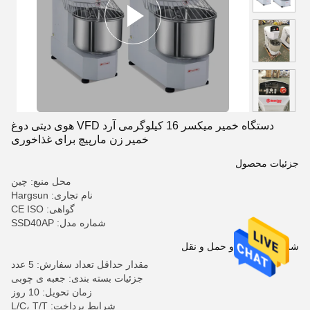
دستگاه خمیر میکسر 16 کیلوگرمی آرد VFD هوی دیتی دوغ
خمیر زن مارپیچ برای غذاخوری
جزئیات محصول
محل منبع: چین
نام تجاری: Hargsun
گواهی: CE ISO
شماره مدل: SSD40AP
شرایط پرداخت و حمل و نقل
مقدار حداقل تعداد سفارش: 5 عدد
جزئیات بسته بندی: جعبه ی چوبی
زمان تحویل: 10 روز
شرایط پرداخت: L/C، T/T