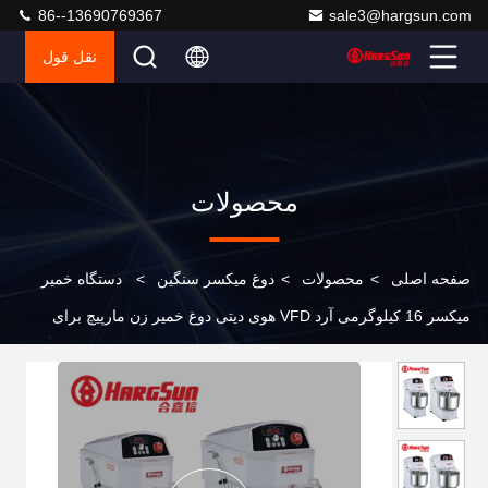
86--13690769367
sale3@hargsun.com
نقل قول
محصولات
صفحه اصلی
>
محصولات
>
دوغ میکسر سنگین
>
دستگاه خمیر
میکسر 16 کیلوگرمی آرد VFD هوی دیتی دوغ خمیر زن مارپیچ برای
غذاخوری