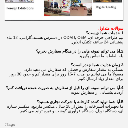
سوالات متداول
1.
خدمات شما چیست؟
تیم طراحی حرفه ای، OEM یا ODM در دسترس هستند.گارانتی: 12 ماه.
پشتیبانی 24 ساعته تکنیک آنلاین.
2.
آیا می توانم نمونه هایی را در هنگام سفارش بخرم؟
بله. لطفا با ما تماس بگیرید.
3.
زمان هدایت شما چقدر است؟
بستگی به مقدار سفارش و فصلی که سفارش می دهید دارد.
معمولاً ما می توانیم در مدت 7-15 روز برای مقدار کم و حدود 30 روز
برای مقدار زیاد ارسال کنیم.
4.
آیا می توانم نمونه ای را قبل از سفارش به صورت عمده دریافت کنم؟
آره،
پشتیبانی از سفارش نمونه
ما
5.
آیا شما تولید کننده کارخانه یا شرکت تجاری هستید؟
ما تجهیزات آشپزخانه را بیش از 18 سال، میکسر مارپیچ، میکسر سیاره
ای، دستگاه نودل، دستگاه فرآوری گوشت و غیره تولید می کنیم.
Tags: