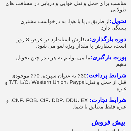
مناسب برای حمل و نقل هوایی و دریایی در مسافت های
طولانی.
تحویل:
از طریق دریا یا هوا، به درخواست مشتری
بستگی دارد
دوره بارگذاری:
سفارش استاندارد در عرض 3 روز
است، سفارش یا مقدار ویژه لغو می شود.
پورت بارگیری:
ما می توانیم به هر بندر چین تحویل
دهیم
شرایط پرداخت:
30٪ به عنوان سپرده، 70٪ موجودی
قبل از حمل و نقل.T/T، L/C، Western Union، Paypal و
غیره
شرایط تجارت:
CNF، FOB، CIF، DDP، DDU، EX، و
غیره فقط مطابق با شما.
پیش فروش