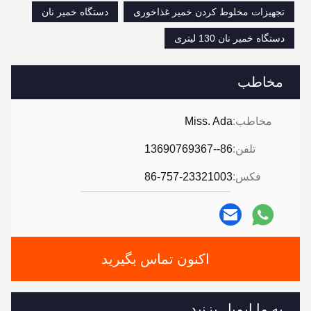
تجهیزات مخلوط کردن خمیر غذاخوری
دستگاه خمیر نان
دستگاه خمیر نان 130 لیتری
مخاطب
مخاطب:
Miss. Ada
تلفن:
86--13690769367
فکس:
86-757-23321003
اکنون تماس بگیرید
به ما ایمیل بزنید