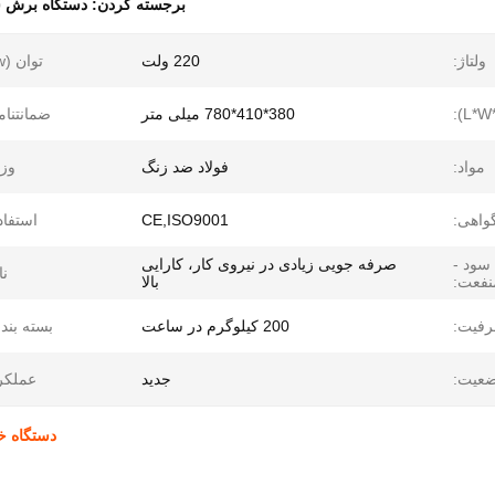
برجسته کردن:
دستگاه برش س
ولتاژ:
220 ولت
توان (w):
380*410*780 میلی متر
ضمانتنام
مواد:
فولاد ضد زنگ
وز
واهی:
CE,ISO9001
استفاد
 سود -
صرفه جویی زیادی در نیروی کار، کارایی
نا
نفعت:
بالا
فیت:
200 کیلوگرم در ساعت
بسته بند
عیت:
جدید
عملکر
دستگاه خردکن سبز