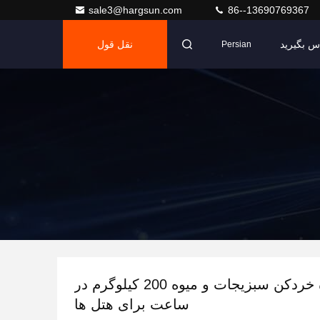
sale3@hargsun.com
86--13690769367
اس بگیرید
نقل قول
Persian
دستگاه خردکن سبزیجات و میوه 200 کیلوگرم در
ساعت برای هتل ها