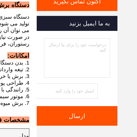
اکنون تماس بگیرید
دستگاه برش و خرد کر
دستگاه سبزی 
به ما ایمیل بزنید
تولید می شود
می توان آن ر
در صورت نیاز
رستوران، فرو
امکانات:
1. بدن دستگاه از فولاد ضد زنگ ضخیم ساخته شده است، با درمان سطح برس
2. تیغه وارداتی، تیز و بادوام
3. برش یا خرد کن خربزه را می توان با دکمه به راحتی تغییر داد
4. طراحی پوشش محافظ برای حفاظت از ایمنی
5. رانندگی با کمربند، بی صدا و مقاوم در برابر سایش
6. موتور سیم مس استاندارد ملی، پایدار و بادوام
7. برش میوه و سبزی 2 در 1، هم برش و هم خرد کردن
ارسال
مشخصات فن
مدل