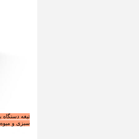
تیغه دستگاه 
سبزی و میوه د