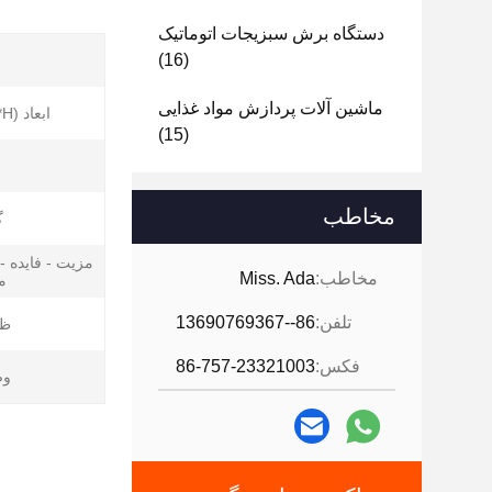
دستگاه برش سبزیجات اتوماتیک
(16)
ماشین آلات پردازش مواد غذایی
ابعاد (L*W*H):
(15)
مخاطب
گ
مزیت - فایده -
مخاطب:
Miss. Ada
م
تلفن:
86--13690769367
ظر
فکس:
86-757-23321003
وض