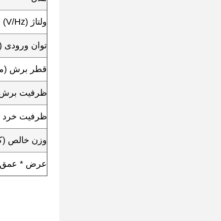
ولتاژ (V/Hz)
توان ورودی (W)
قطر برش (می
ظرفیت برش (
ظرفیت خرد ک
وزن خالص (کی
عرض * عمق * 